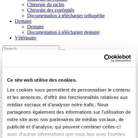
Chirurgie du rachis
Chirurgie des extrémités
Documentation à télécharger orthopédie
Dentaire
Dentaire
Documentation à télécharger dentaire
Vétérinaire
Menu
OST LABORATOIRES
Sitemap
Ce site web utilise des cookies.
Homepage
Les cookies nous permettent de personnaliser le contenu
Les laboratoires O.S.T.
et les annonces, d'offrir des fonctionnalités relatives aux
Notre ambition
médias sociaux et d'analyser notre trafic. Nous
Notre équipe
Notre démarche qualité / environnement & innovation
partageons également des informations sur l'utilisation de
Le statut réglementaire de nos produits en France
notre site avec nos partenaires de médias sociaux, de
Toutes les actualités
publicité et d'analyse, qui peuvent combiner celles-ci
Notre expertise
avec d'autres informations que vous leur avez fournies
Experts en régénération osseuse